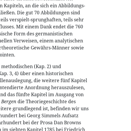
n Kapiteln, an die sich ein Abbildungs-
ließen. Die gut 70 Abbildungen sind
eils verspielt-sprunghaften, teils sehr
lusses. Mit einem Dank endet die 760
assische Form des germanistischen
tuellen Verweisen, einem analytischen
turtheoretische Gewährs-Männer sowie
ointen.
 methodischen (Kap. 2) und
ap. 3, 4) über einen historischen
llenauslegung, die weitere fünf Kapitel
 intendierte Anordnung herauszulesen,
rend das fünfte Kapitel im Ausgang von
n Bergen
die Theoriegeschichte des
eitere grundlegend ist, befinden wir uns
rhundert bei Georg Simmels Aufsatz
hrhundert bei der Prosa Dan Browns
 im siebten Kapitel 1785 bei Friedrich