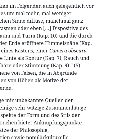
en im Folgenden auch gelegentlich vor
ht es um mal mehr, mal weniger
chen Sinne diffuse, manchmal ganz
asmen oder eben […] Dispositive des
Baum und Turm (Kap. 10) und die durch
der Erde eröffnete Himmelsnähe (Kap.
 eines Kastens, einer
Camera obscura
ie Linie als Kontur (Kap. 7), Rauch und
phäre oder Stimmung (Kap. 9).“ (5)
ne von Felsen, die in Abgründe
en von Höhen als Motive der
enen.
ige mir unbekannte Quellen der
einige sehr witzige Zusammenhänge
Aspekte der Form und des Stils der
Börnchen bietet Anknüpfungspunkte
ätze der Philosophie,
ien sowie populärkulturelle