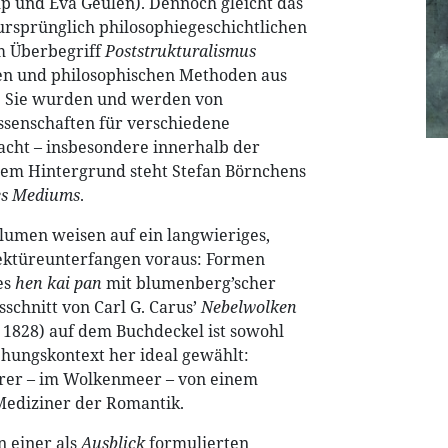
 und Eva Geulen). Dennoch gleicht das
ursprünglich philosophiegeschichtlichen
m Überbegriff
Poststrukturalismus
en und philosophischen Methoden aus
s: Sie wurden und werden von
senschaften für verschiedene
acht – insbesondere innerhalb der
esem Hintergrund steht Stefan Börnchens
es Mediums
.
olumen weisen auf ein langwieriges,
Lektüreunterfangen voraus: Formen
es
hen kai pan
mit blumenberg’scher
schnitt von Carl G. Carus’
Nebelwolken
1828) auf dem Buchdeckel ist sowohl
ehungskontext her ideal gewählt:
rer – im Wolkenmeer – von einem
Mediziner der Romantik.
 einer als
Ausblick
formulierten