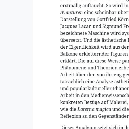
erstmalig auftaucht. So wird i
Avanturen
eine scheinbar überf
Darstellung von Gottfried Kör
Jacques Lacan und Sigmund Fre
bezeichnete Maschine wird sys
übersetzt. Und die ästhetische
der Eigentlichkeit wird aus de
Balkone erkletternder Figuren
erklärt. Die auf diese Weise pa
Phänomene und Theorien erhelle
Arbeit über den von ihr eng ge
tatsächlich eine Analyse ästhet
und populärkultureller Phänom
Arbeit in den Medienwissenschaf
konkreten Bezüge auf Malerei,
wie die
Laterna magica
und di
Reflexion zu den Gegenstände
Dieses Amalgam setzt sich in 