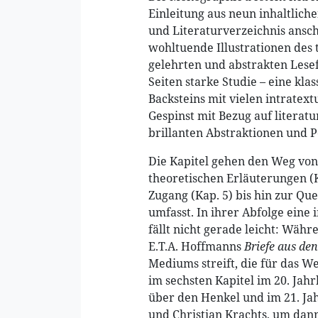
Einleitung aus neun inhaltliche
und Literaturverzeichnis ansch
wohltuende Illustrationen des t
gelehrten und abstrakten Lesef
Seiten starke Studie – eine kl
Backsteins mit vielen intratex
Gespinst mit Bezug auf litera
brillanten Abstraktionen und P
Die Kapitel gehen den Weg von
theoretischen Erläuterungen (K
Zugang (Kap. 5) bis hin zur Que
umfasst. In ihrer Abfolge eine
fällt nicht gerade leicht: Wäh
E.T.A. Hoffmanns
Briefe aus de
Mediums streift, die für das W
im sechsten Kapitel im 20. Jah
über den Henkel und im 21. Ja
und Christian Krachts, um dann