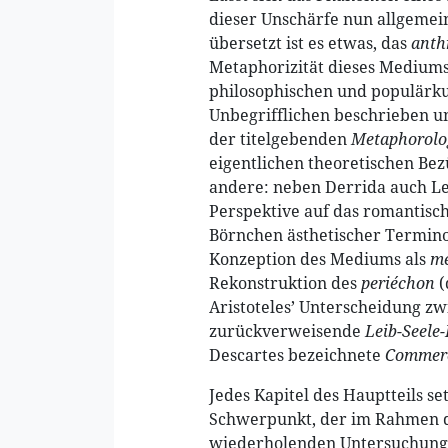
dieser Unschärfe nun allgeme
übersetzt ist es etwas, das
anth
Metaphorizität dieses Mediums
philosophischen und populärk
Unbegrifflichen beschrieben u
der titelgebenden
Metaphorolo
eigentlichen theoretischen Bez
andere: neben Derrida auch Le
Perspektive auf das romantisc
Börnchen ästhetischer Termino
Konzeption des Mediums als
me
Rekonstruktion des
periéchon
(
Aristoteles’ Unterscheidung z
zurückverweisende
Leib-Seele
Descartes bezeichnete
Commer
Jedes Kapitel des Hauptteils s
Schwerpunkt, der im Rahmen d
wiederholenden Untersuchungsg