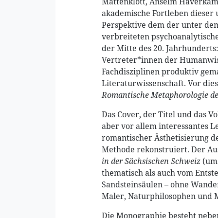
Mattenklott, Anselm Haverkamp
akademische Fortleben dieser 
Perspektive dem der unter de
verbreiteten psychoanalytisch
der Mitte des 20. Jahrhundert
Vertreter*innen der Humanwis
Fachdisziplinen produktiv gem
Literaturwissenschaft. Vor di
Romantische Metaphorologie d
Das Cover, der Titel und das V
aber vor allem interessantes 
romantischer Ästhetisierung d
Methode rekonstruiert. Der Aus
in der Sächsischen Schweiz
(um 
thematisch als auch vom Entst
Sandsteinsäulen – ohne Wande
Maler, Naturphilosophen und 
Die Monographie besteht neben