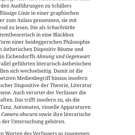
n den Ausführungen zu Schillers
lüssige Linie in einer graphischen
ner zum Anlass genommen, sie mit
ud zu lesen. Die als
Schachtürke
temtheoretisch in eine Blackbox
 Form einer heideggerschen Philosophie
m ästhetischen Dispositiv Bäume und
 in Eichendorffs
Ahnung und Gegenwart
rallel geführten literarisch-ästhetischen
n sich wechselseitig. Damit ist die
setzten Medienbegriff hinaus insofern
ischer Dispositive der Theorie, Literatur
ene. Auch verortet der Verfasser die
ten. Das trifft insofern zu, als die
 Tanz, Automaten, visuelle Apparaturen
e
Camera obscura
sowie ihre literarische
n der Untersuchung gehören.
den Worten des Verfassers so zusammen: