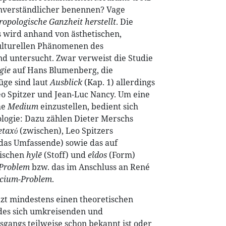
inverständlicher benennen? Vage
ropologische Ganzheit herstellt
. Die
 wird anhand von ästhetischen,
ulturellen Phänomenen des
nd untersucht. Zwar verweist die Studie
gie
auf Hans Blumenberg, die
üge sind laut
Ausblick
(Kap. 1) allerdings
o Spitzer und Jean-Luc Nancy. Um eine
he
Medium
einzustellen, bedient sich
logie: Dazu zählen Dieter Merschs
taxύ
(zwischen), Leo Spitzers
das Umfassende) sowie das auf
wischen
hylē
(Stoff) und
eîdos
(Form)
-Problem
bzw. das im Anschluss an René
cium-Problem
.
etzt mindestens einen theoretischen
es sich umkreisenden und
angs teilweise schon bekannt ist oder