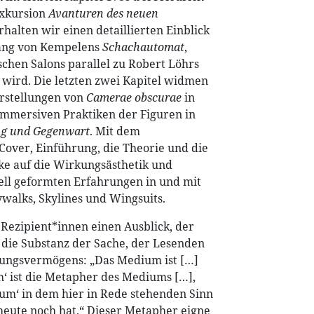
Exkursion
Avanturen des neuen
halten wir einen detaillierten Einblick
fgang von Kempelens
Schachautomat
,
schen Salons parallel zu Robert Löhrs
wird. Die letzten zwei Kapitel widmen
arstellungen von
Camerae obscurae
in
mmersiven Praktiken der Figuren in
g und Gegenwart
. Mit dem
Cover, Einführung, die Theorie und die
cke auf die Wirkungsästhetik und
rell geformten Erfahrungen in und mit
walks, Skylines und Wingsuits.
Rezipient*innen einen Ausblick, der
n die Substanz der Sache, der Lesenden
ssungsvermögens: „Das Medium ist […]
h‘ ist die Metapher des Mediums […],
ium‘ in dem hier in Rede stehenden Sinn
eute noch hat.“ Dieser Metapher eigne