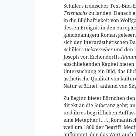
Schillers ironischer Text-Bild-
Telemachs
zu landen. Danach er
in die Bildhaftigkeit von Wol
dessen Ereignis in den europäi
gleichnamigem Roman gelesen 
sich den literarästhetischen D
Schillers
Geisterseher
und den i
Joseph von Eichendorffs
Ahnun
abschließenden Kapitel bieten 
Untersuchung ein Bild, das Bli
ästhetische Qualität von kultu
Natur eröffnet: anhand von Sky
Zu Beginn bietet Börnchen den 
direkt an die Substanz geht; a
und ihres begrifflichen Auffa
eine Metapher […]. ‚Romantisc
weil um 1800 der Begriff ‚Med
aufkommt, den das Wort auch h